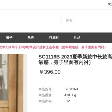
客
裤子
马夹
打底衫
礼品
3夏季新款中长款高个子v领时尚设计感女士连衣裙（面料褶皱感，身子里面有内衬）
SG1116B 2023夏季新款中
皱感，身子里面有内衬）
￥396.00
商品货号：
SG1116B
商品重量：
410.00g
商品库存：
512