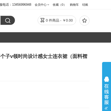
服电话：13456996948
会员中心
收藏（0）
购物车
结账



0 件商品 - ￥0.00
长款高个子v领时尚设计感女士连衣裙（面料褶