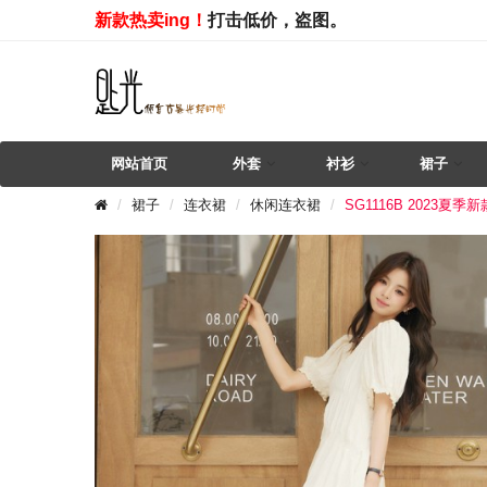
新款热卖ing！
打击低价，盗图。
网站首页
外套
衬衫
裙子
裙子
连衣裙
休闲连衣裙
SG1116B 202